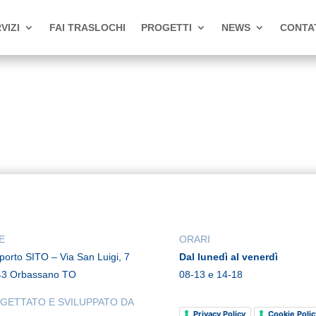
VIZI
FAI TRASLOCHI
PROGETTI
NEWS
CONTA
E
ORARI
rporto SITO – Via San Luigi, 7
Dal lunedì al venerdì
43 Orbassano TO
08-13 e 14-18
GETTATO E SVILUPPATO DA
Privacy Policy
Cookie Polic