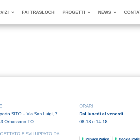
VIZI
FAI TRASLOCHI
PROGETTI
NEWS
CONTA
E
ORARI
rporto SITO – Via San Luigi, 7
Dal lunedì al venerdì
43 Orbassano TO
08-13 e 14-18
GETTATO E SVILUPPATO DA
Privacy Policy
Cookie Polic