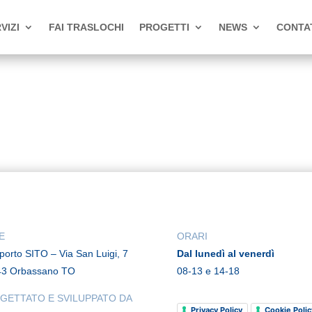
VIZI
FAI TRASLOCHI
PROGETTI
NEWS
CONTA
E
ORARI
rporto SITO – Via San Luigi, 7
Dal lunedì al venerdì
43 Orbassano TO
08-13 e 14-18
GETTATO E SVILUPPATO DA
Privacy Policy
Cookie Polic