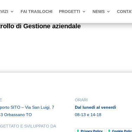
VIZI
FAI TRASLOCHI
PROGETTI
NEWS
CONTA
ollo di Gestione aziendale
E
ORARI
rporto SITO – Via San Luigi, 7
Dal lunedì al venerdì
43 Orbassano TO
08-13 e 14-18
GETTATO E SVILUPPATO DA
Privacy Policy
Cookie Polic