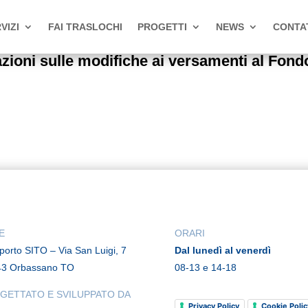
VIZI
FAI TRASLOCHI
PROGETTI
NEWS
CONTA
ioni sulle modifiche ai versamenti al Fondo
E
ORARI
rporto SITO – Via San Luigi, 7
Dal lunedì al venerdì
43 Orbassano TO
08-13 e 14-18
GETTATO E SVILUPPATO DA
Privacy Policy
Cookie Polic