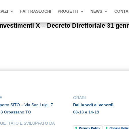
VIZI
FAI TRASLOCHI
PROGETTI
NEWS
CONTA
stimenti X – Decreto Direttoriale 31 gen
E
ORARI
rporto SITO – Via San Luigi, 7
Dal lunedì al venerdì
43 Orbassano TO
08-13 e 14-18
GETTATO E SVILUPPATO DA
Privacy Policy
Cookie Polic