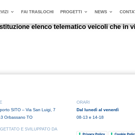
VIZI
FAI TRASLOCHI
PROGETTI
NEWS
CONTA
uzione elenco telematico veicoli che in v
E
ORARI
rporto SITO – Via San Luigi, 7
Dal lunedì al venerdì
43 Orbassano TO
08-13 e 14-18
GETTATO E SVILUPPATO DA
Privacy Policy
Cookie Polic