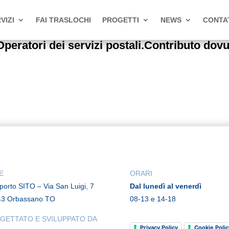
VIZI
FAI TRASLOCHI
PROGETTI
NEWS
CONTA
atori dei servizi postali.Contributo dov
E
ORARI
rporto SITO – Via San Luigi, 7
Dal lunedì al venerdì
43 Orbassano TO
08-13 e 14-18
GETTATO E SVILUPPATO DA
Privacy Policy
Cookie Polic