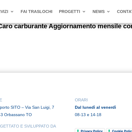
VIZI
FAI TRASLOCHI
PROGETTI
NEWS
CONTA
ro carburante Aggiornamento mensile co
E
ORARI
rporto SITO – Via San Luigi, 7
Dal lunedì al venerdì
43 Orbassano TO
08-13 e 14-18
GETTATO E SVILUPPATO DA
Privacy Policy
Cookie Polic