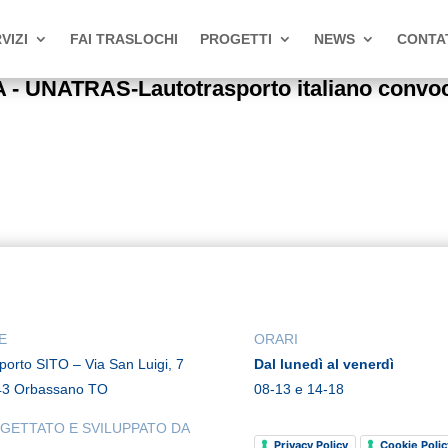
VIZI
FAI TRASLOCHI
PROGETTI
NEWS
CONTA
 UNATRAS-Lautotrasporto italiano convoca
E
ORARI
rporto SITO – Via San Luigi, 7
Dal lunedì al venerdì
43 Orbassano TO
08-13 e 14-18
GETTATO E SVILUPPATO DA
Privacy Policy
Cookie Polic