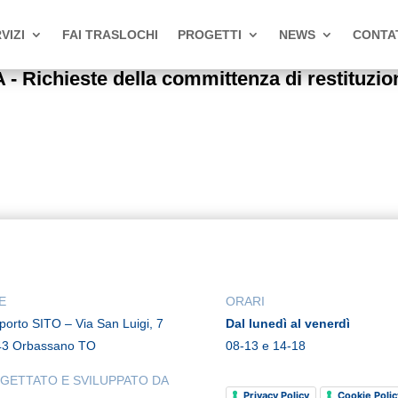
VIZI
FAI TRASLOCHI
PROGETTI
NEWS
CONTA
Richieste della committenza di restituzio
E
ORARI
rporto SITO – Via San Luigi, 7
Dal lunedì al venerdì
43 Orbassano TO
08-13 e 14-18
GETTATO E SVILUPPATO DA
Privacy Policy
Cookie Polic