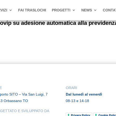
VIZI
FAI TRASLOCHI
PROGETTI
NEWS
CONTA
Covip su adesione automatica alla previde
E
ORARI
rporto SITO – Via San Luigi, 7
Dal lunedì al venerdì
43 Orbassano TO
08-13 e 14-18
GETTATO E SVILUPPATO DA
Privacy Policy
Cookie Polic