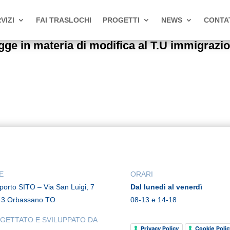
VIZI
FAI TRASLOCHI
PROGETTI
NEWS
CONTA
ge in materia di modifica al T.U immigrazi
E
ORARI
rporto SITO – Via San Luigi, 7
Dal lunedì al venerdì
43 Orbassano TO
08-13 e 14-18
GETTATO E SVILUPPATO DA
Privacy Policy
Cookie Polic