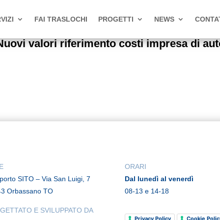
VIZI
FAI TRASLOCHI
PROGETTI
NEWS
CONTA
 valori riferimento costi impresa di autot
E
ORARI
rporto SITO – Via San Luigi, 7
Dal lunedì al venerdì
43 Orbassano TO
08-13 e 14-18
GETTATO E SVILUPPATO DA
Privacy Policy
Cookie Polic