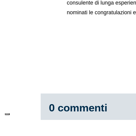
consulente di lunga esperien
nominati le congratulazioni e
0 commenti
Invia un commento
Il tuo indirizzo email non sarà pubblicato.
I c