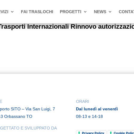
VIZI
FAI TRASLOCHI
PROGETTI
NEWS
CONTA
orti Internazionali Rinnovo autorizzazioni
E
ORARI
rporto SITO – Via San Luigi, 7
Dal lunedì al venerdì
43 Orbassano TO
08-13 e 14-18
GETTATO E SVILUPPATO DA
Privacy Policy
Cookie Polic